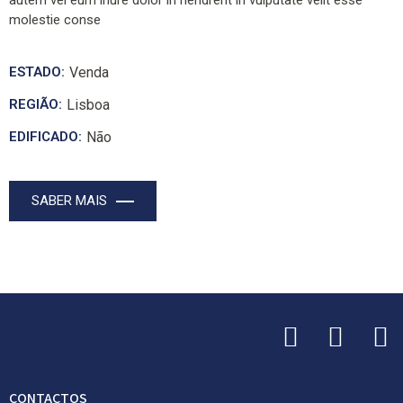
autem vel eum iriure dolor in hendrerit in vulputate velit esse
molestie conse
ESTADO:
Venda
REGIÃO:
Lisboa
EDIFICADO:
Não
SABER MAIS
CONTACTOS