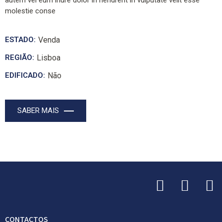
autem vel eum iriure dolor in hendrerit in vulputate velit esse
molestie conse
ESTADO:
Venda
REGIÃO:
Lisboa
EDIFICADO:
Não
SABER MAIS
CONTACTOS